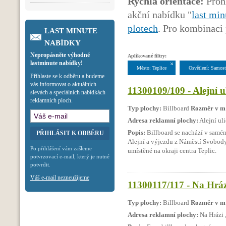
Rychlá orientace:
Prohl
akční nabídku "
last min
plotech
. Pro kombinaci 
LAST MINUTE
NABÍDKY
Nepropásněte výhodné
Aplikované filtry:
lastminute nabídky!
Město: Teplice
Osvětlení: Samost
Přihlaste se k odběru a budeme
vás informovat o aktuálních
11300109/109 - Alejní ul
slevách a speciálních nabídkách
reklamních ploch.
Typ plochy:
Billboard
Rozměr v m
Adresa reklamní plochy:
Alejní uli
Popis:
Billboard se nachází v samém 
Alejní a výjezdu z Náměstí Svobody.
Po přihlášení vám zašleme
umístěné na okraji centra Teplic.
potvrzovací e-mail, který je nutné
potvrdit.
Váš e-mail nezneužijeme
11300117/117 - Na Hrázi
Typ plochy:
Billboard
Rozměr v m
Adresa reklamní plochy:
Na Hrázi 