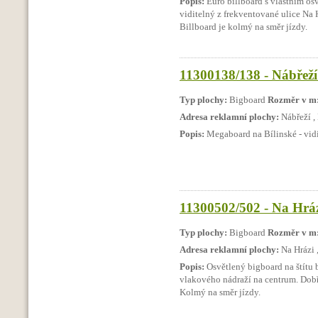
Popis:
Euro billboard s vlastním osv
viditelný z frekventované ulice Na 
Billboard je kolmý na směr jízdy.
11300138/138 - Nábřeží 
Typ plochy:
Bigboard
Rozměr v m
Adresa reklamní plochy:
Nábřeží ,
Popis:
Megaboard na Bílinské - vidi
11300502/502 - Na Hrázi
Typ plochy:
Bigboard
Rozměr v m
Adresa reklamní plochy:
Na Hrázi 
Popis:
Osvětlený bigboard na štítu 
vlakového nádraží na centrum. Dobř
Kolmý na směr jízdy.