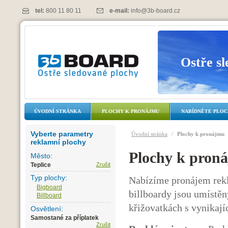
tel:
800 11 80 11
e-mail:
info@3b-board.cz
Ostře s
ÚVODNÍ STRÁNKA
PLOCHY K PRONÁJMU
NABÍDNĚTE PLO
Vyberte parametry
Úvodní stránka
/
Plochy k pronájmu
reklamní plochy
Plochy k pron
Město:
Teplice
Zrušit
Typ plochy:
Nabízíme pronájem rekl
Bigboard
billboardy jsou umístěn
Billboard
křižovatkách s vynikají
Osvětlení:
Samostané za příplatek
Zrušit