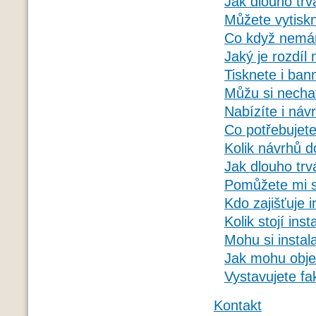
Jak dlouho trv
Můžete vytiskn
Co když nemám
Jaký je rozdíl
Tisknete i ban
Můžu si nechat
Nabízíte i náv
Co potřebujete
Kolik návrhů 
Jak dlouho trv
Pomůžete mi s 
Kdo zajišťuje i
Kolik stojí ins
Mohu si instala
Jak mohu obje
Vystavujete fa
Kontakt