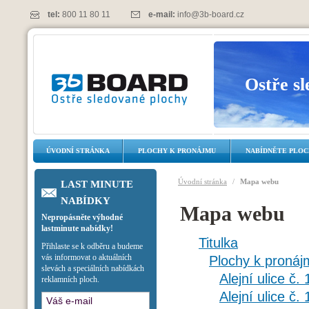
tel:
800 11 80 11
e-mail:
info@3b-board.cz
Ostře s
ÚVODNÍ STRÁNKA
PLOCHY K PRONÁJMU
NABÍDNĚTE PLO
Úvodní stránka
/
Mapa webu
LAST MINUTE
NABÍDKY
Mapa webu
Nepropásněte výhodné
lastminute nabídky!
Titulka
Přihlaste se k odběru a budeme
vás informovat o aktuálních
Plochy k pronáj
slevách a speciálních nabídkách
Alejní ulice č.
reklamních ploch.
Alejní ulice č.