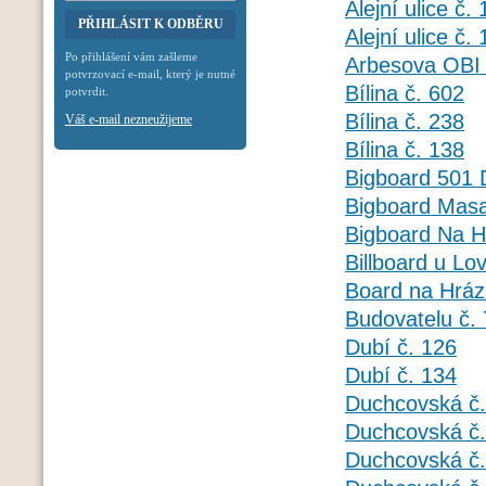
Alejní ulice č.
Alejní ulice č.
Po přihlášení vám zašleme
Arbesova OBI 
potvrzovací e-mail, který je nutné
Bílina č. 602
potvrdit.
Bílina č. 238
Váš e-mail nezneužijeme
Bílina č. 138
Bigboard 501 
Bigboard Masa
Bigboard Na H
Billboard u Lo
Board na Hrázi
Budovatelu č.
Dubí č. 126
Dubí č. 134
Duchcovská č.
Duchcovská č.
Duchcovská č.