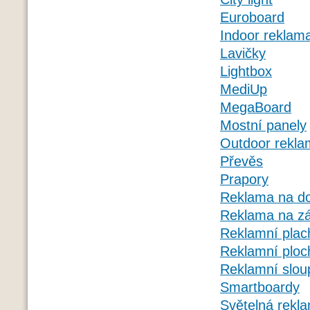
Euroboard
Indoor reklam
Lavičky
Lightbox
MediUp
MegaBoard
Mostní panely
Outdoor rekla
Převěs
Prapory
Reklama na d
Reklama na zá
Reklamní plac
Reklamní ploc
Reklamní slou
Smartboardy
Světelná rekl