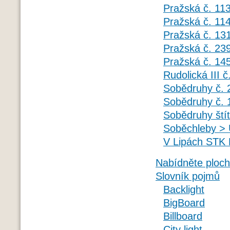
Pražská č. 11
Pražská č. 11
Pražská č. 13
Pražská č. 23
Pražská č. 14
Rudolická III č
Sobědruhy č. 
Sobědruhy č. 
Sobědruhy štít
Soběchleby > 
V Lipách STK 
Nabídněte ploc
Slovník pojmů
Backlight
BigBoard
Billboard
City light