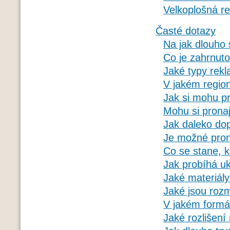
Velkoplošná r
Časté dotazy
Na jak dlouho 
Co je zahrnut
Jaké typy rekl
V jakém regio
Jak si mohu p
Mohu si prona
Jak daleko dop
Je možné pron
Co se stane, 
Jak probíhá u
Jaké materiály
Jaké jsou rozm
V jakém formá
Jaké rozlišení