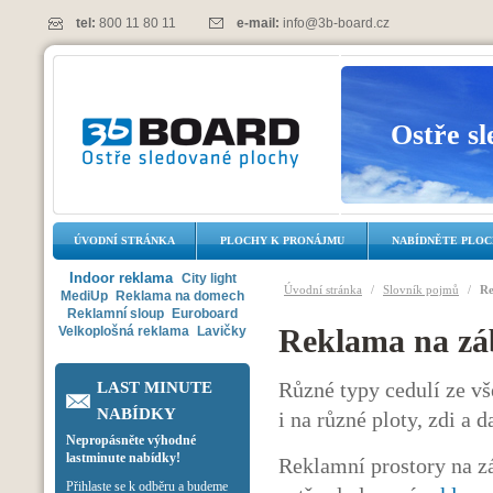
tel:
800 11 80 11
e-mail:
info@3b-board.cz
Ostře s
ÚVODNÍ STRÁNKA
PLOCHY K PRONÁJMU
NABÍDNĚTE PLO
Indoor reklama
City light
Úvodní stránka
/
Slovník pojmů
/
Re
MediUp
Reklama na domech
Reklamní sloup
Euroboard
Reklama na zá
Velkoplošná reklama
Lavičky
Různé typy cedulí ze vš
LAST MINUTE
NABÍDKY
i na různé ploty, zdi a 
Nepropásněte výhodné
lastminute nabídky!
Reklamní prostory na z
Přihlaste se k odběru a budeme