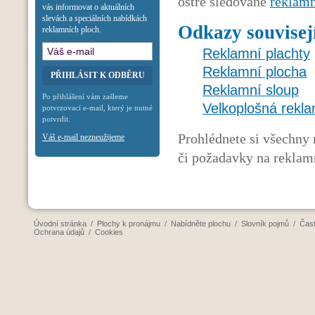
ostře sledované
reklamn
vás informovat o aktuálních
slevách a speciálních nabídkách
Odkazy souvisej
reklamních ploch.
Reklamní plachty
Reklamní plocha
Reklamní sloup
Po přihlášení vám zašleme
Velkoplošná rekl
potvrzovací e-mail, který je nutné
potvrdit.
Prohlédnete si všechny
Váš e-mail nezneužijeme
či požadavky na reklam
Úvodní stránka
/
Plochy k pronájmu
/
Nabídněte plochu
/
Slovník pojmů
/
Čast
Ochrana údajů
/
Cookies