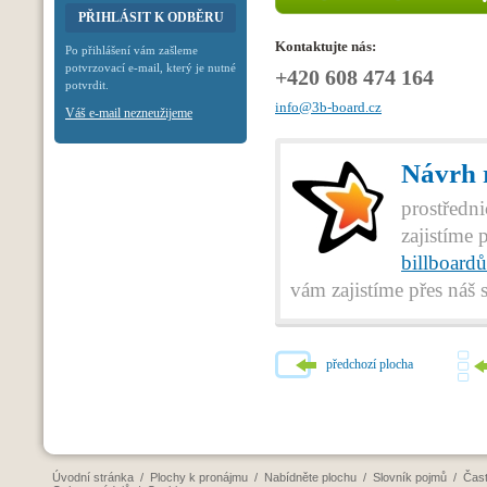
Kontaktujte nás:
Po přihlášení vám zašleme
potvrzovací e-mail, který je nutné
+420 608 474 164
potvrdit.
info@3b-board.cz
Váš e-mail nezneužijeme
Návrh r
prostředni
zajistíme 
billboardů
vám zajistíme přes náš 
předchozí plocha
Úvodní stránka
/
Plochy k pronájmu
/
Nabídněte plochu
/
Slovník pojmů
/
Čast