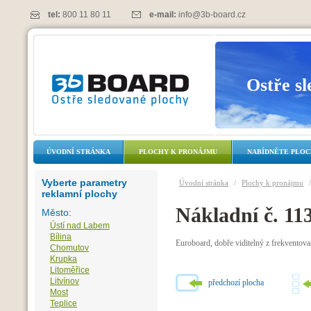
tel:
800 11 80 11
e-mail:
info@3b-board.cz
Ostře s
ÚVODNÍ STRÁNKA
PLOCHY K PRONÁJMU
NABÍDNĚTE PLO
Vyberte parametry
Úvodní stránka
/
Plochy k pronájmu
reklamní plochy
Nákladní č. 11
Město:
Ústí nad Labem
Bílina
Euroboard, dobře viditelný z frekventov
Chomutov
Krupka
Litoměřice
Litvínov
předchozí plocha
Most
Teplice