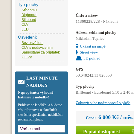
Typ plochy:
Štít domu
Bigboard
Číslo a název
Billboard
11300228/228 - Nákladní
CLV
LED
Adresa reklamní plochy
Osvětlení:
Nákladní, Teplice
Bez osvětlení
Ukázat na mapě
CLV s podsvícením
Street view
Samostané za příplatek
Z ulice
3D pohled
GPS
50.648242,13.828553
LAST MINUTE
NABÍDKY
Typ plochy
Billboard - Euroboard 5.10 x 2.40 
Nepropásněte výhodné
lastminute nabídky!
Zobrazit více podrobností o ploše
Přihlaste se k odběru a budeme
vás informovat o aktuálních
slevách a speciálních nabídkách
6 000 Kč / měs.
Cena:
reklamních ploch.
Poptat dostupnost