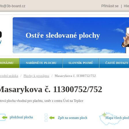
nfo@3b-board.cz
Přihlásit se
|
Hle
Ostře sledované plochy
RONÁJMU
NABÍDNĚTE PLOCHU
SLOVNÍK POJMŮ
ČASTÉ DOTAZY
vodní stránka
/
Plochy k pronájmu
/
Masarykova č. 11300752/752
Masarykova č. 11300752/752
ítová plocha vhodná pro plachtu, směr z centra Ústí na Teplice
předchozí plocha
Zpět na seznam ploch
Mapa všech ploc