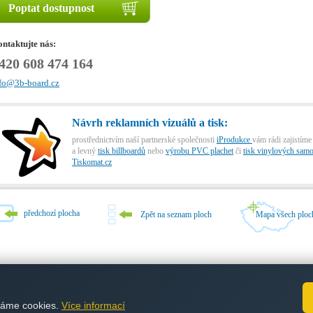
Poptat dostupnost
ntaktujte nás:
420 608 474 164
fo@3b-board.cz
Návrh reklamních vizuálů a tisk:
prostřednictvím naší partnerské společnosti
iProdukce
vám rádi zajistíme
a levný
tisk billboardů
nebo
výrobu PVC plachet
či
tisk vinylových samo
Tiskomat.cz
předchozí plocha
Zpět na seznam ploch
Mapa všech ploc
dněte plochu
/
Slovník pojmů
/
Časté dotazy
/
Novinky
/
O nás
/
Mapa webu
/
Naši pa
váme cookies.
Více informací