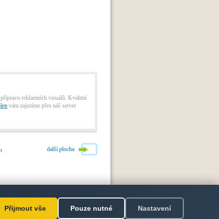
 přípravu reklamních vizuálů. Kvalitní
lep
vám zajistíme přes náš server
další plocha
h
rtneři
/
Všechny plochy na mapě
/
Přijmout vše
Pouze nutné
Nastavení
©
iProdukce
2010