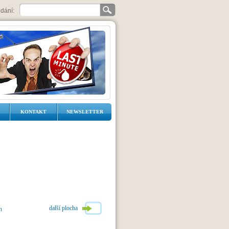
dání:
KONTAKT
NEWSLETTER
další plocha
h