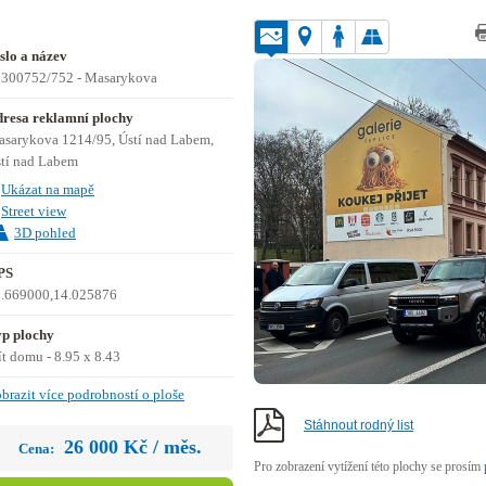
slo a název
300752/752 - Masarykova
resa reklamní plochy
sarykova 1214/95, Ústí nad Labem,
tí nad Labem
Ukázat na mapě
Street view
3D pohled
PS
.669000,14.025876
p plochy
ít domu - 8.95 x 8.43
brazit více podrobností o ploše
Stáhnout rodný list
26 000 Kč / měs.
Cena:
Pro zobrazení vytížení této plochy se prosím