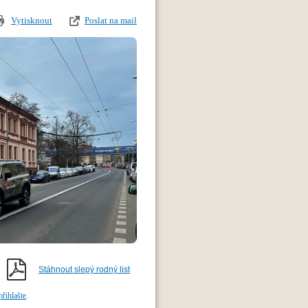
Vytisknout
Poslat na mail
Stáhnout slepý rodný list
přihlašte
.