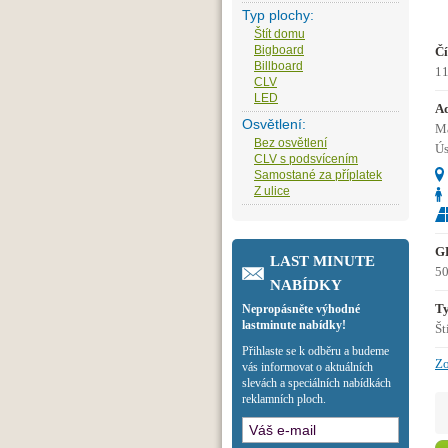
Typ plochy:
Štít domu
Bigboard
Čí
Billboard
11
CLV
LED
Ad
Osvětlení:
Ma
Bez osvětlení
Ús
CLV s podsvícením
Samostané za příplatek
Z ulice
G
LAST MINUTE
50
NABÍDKY
Ty
Nepropásněte výhodné
lastminute nabídky!
Št
Přihlaste se k odběru a budeme
Zo
vás informovat o aktuálních
slevách a speciálních nabídkách
reklamních ploch.