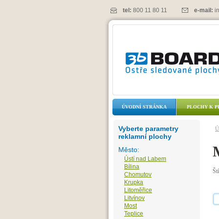
tel:
800 11 80 11
e-mail:
i
ÚVODNÍ STRÁNKA
PLOCHY K P
Vyberte parametry
Ú
reklamní plochy
Město:
Ústí nad Labem
Bílina
Št
Chomutov
Krupka
Litoměřice
Litvínov
Most
Teplice