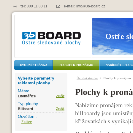
tel:
800 11 80 11
e-mail:
info@3b-board.cz
Ostře s
ÚVODNÍ STRÁNKA
PLOCHY K PRONÁJMU
NABÍDNĚTE PLO
Vyberte parametry
Úvodní stránka
/
Plochy k pronájmu
reklamní plochy
Plochy k pron
Město:
Litoměřice
Zrušit
Typ plochy:
Nabízíme pronájem rekl
Billboard
Zrušit
billboardy jsou umístěn
Osvětlení:
křižovatkách s vynikají
Z ulice