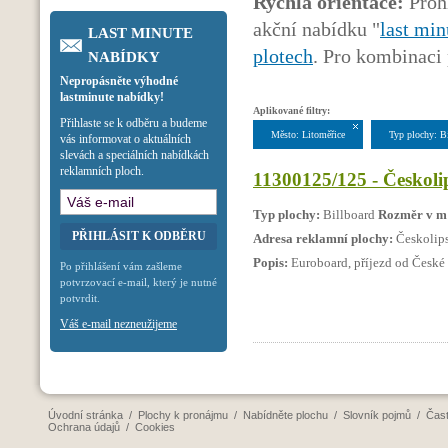
Rychlá orientace:
Prohl
akční nabídku "
last min
LAST MINUTE
plotech
. Pro kombinaci 
NABÍDKY
Nepropásněte výhodné
lastminute nabídky!
Aplikované filtry:
Přihlaste se k odběru a budeme
Město: Litoměřice
Typ plochy: B
vás informovat o aktuálních
slevách a speciálních nabídkách
reklamních ploch.
11300125/125 - Českoli
Typ plochy:
Billboard
Rozměr v m
Adresa reklamní plochy:
Českolips
Popis:
Euroboard, příjezd od České 
Po přihlášení vám zašleme
potvrzovací e-mail, který je nutné
potvrdit.
Váš e-mail nezneužijeme
Úvodní stránka
/
Plochy k pronájmu
/
Nabídněte plochu
/
Slovník pojmů
/
Čast
Ochrana údajů
/
Cookies