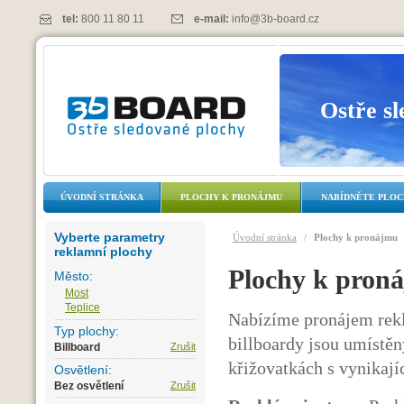
tel:
800 11 80 11
e-mail:
info@3b-board.cz
Ostře s
ÚVODNÍ STRÁNKA
PLOCHY K PRONÁJMU
NABÍDNĚTE PLO
Vyberte parametry
Úvodní stránka
/
Plochy k pronájmu
reklamní plochy
Plochy k pron
Město:
Most
Teplice
Nabízíme pronájem rekl
Typ plochy:
billboardy jsou umístěn
Billboard
Zrušit
křižovatkách s vynikají
Osvětlení:
Bez osvětlení
Zrušit