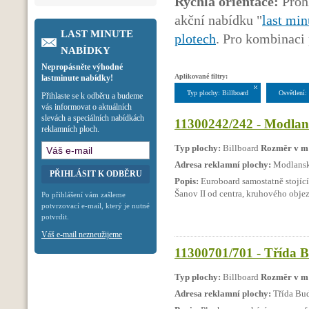
Rychlá orientace:
Prohl
akční nabídku "
last min
LAST MINUTE
plotech
. Pro kombinaci 
NABÍDKY
Nepropásněte výhodné
Aplikované filtry:
lastminute nabídky!
Typ plochy: Billboard
Osvětlení:
Přihlaste se k odběru a budeme
vás informovat o aktuálních
slevách a speciálních nabídkách
11300242/242 - Modlans
reklamních ploch.
Typ plochy:
Billboard
Rozměr v m
Adresa reklamní plochy:
Modlansk
Popis:
Euroboard samostatně stojící,
Šanov II od centra, kruhového obje
Po přihlášení vám zašleme
potvrzovací e-mail, který je nutné
potvrdit.
Váš e-mail nezneužijeme
11300701/701 - Třída 
Typ plochy:
Billboard
Rozměr v m
Adresa reklamní plochy:
Třída Bu