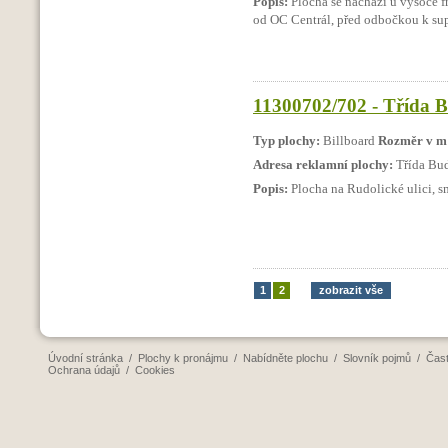
Popis:
Plocha se nachází u vysoce fr
od OC Centrál, před odbočkou k s
11300702/702 - Třída 
Typ plochy:
Billboard
Rozměr v m
Adresa reklamní plochy:
Třída Bu
Popis:
Plocha na Rudolické ulici, smě
1
2
zobrazit vše
Úvodní stránka
/
Plochy k pronájmu
/
Nabídněte plochu
/
Slovník pojmů
/
Čast
Ochrana údajů
/
Cookies