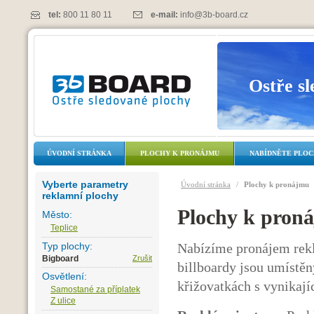
tel:
800 11 80 11
e-mail:
info@3b-board.cz
Ostře s
ÚVODNÍ STRÁNKA
PLOCHY K PRONÁJMU
NABÍDNĚTE PLO
Vyberte parametry
Úvodní stránka
/
Plochy k pronájmu
reklamní plochy
Plochy k pron
Město:
Teplice
Typ plochy:
Nabízíme pronájem rekl
Bigboard
Zrušit
billboardy jsou umístěn
Osvětlení:
křižovatkách s vynikají
Samostané za příplatek
Z ulice