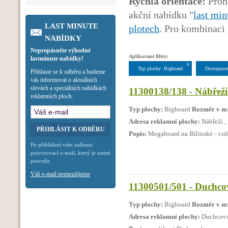
Rychlá orientace:
Prohl
akční nabídku "
last min
LAST MINUTE
plotech
. Pro kombinaci 
NABÍDKY
Nepropásněte výhodné
Aplikované filtry:
lastminute nabídky!
Typ plochy: Bigboard
Dostupnost
Přihlaste se k odběru a budeme
vás informovat o aktuálních
slevách a speciálních nabídkách
11300138/138 - Nábřeží 
reklamních ploch.
Typ plochy:
Bigboard
Rozměr v m
Adresa reklamní plochy:
Nábřeží ,
Popis:
Megaboard na Bílinské - vidi
Po přihlášení vám zašleme
potvrzovací e-mail, který je nutné
potvrdit.
Váš e-mail nezneužijeme
11300501/501 - Duchcov
Typ plochy:
Bigboard
Rozměr v m
Adresa reklamní plochy:
Duchcovs