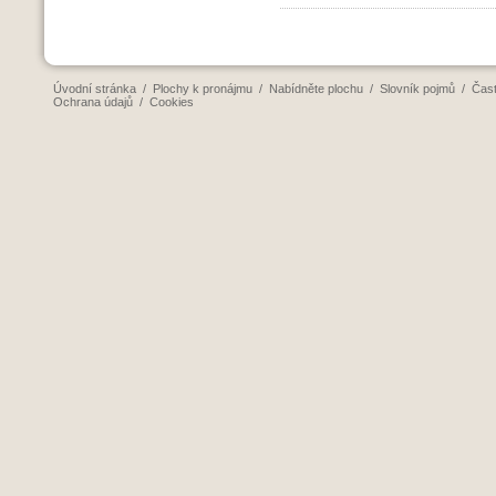
Úvodní stránka
/
Plochy k pronájmu
/
Nabídněte plochu
/
Slovník pojmů
/
Čast
Ochrana údajů
/
Cookies