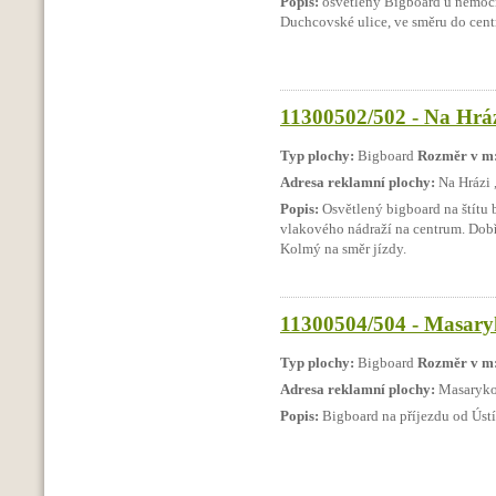
Popis:
osvětlený Bigboard u nemocn
Duchcovské ulice, ve směru do cent
11300502/502 - Na Hrázi
Typ plochy:
Bigboard
Rozměr v m
Adresa reklamní plochy:
Na Hrázi 
Popis:
Osvětlený bigboard na štítu 
vlakového nádraží na centrum. Dobř
Kolmý na směr jízdy.
11300504/504 - Masaryk
Typ plochy:
Bigboard
Rozměr v m
Adresa reklamní plochy:
Masaryko
Popis:
Bigboard na příjezdu od Ústí