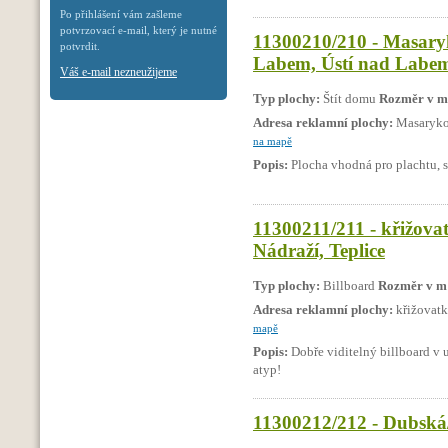
Po přihlášení vám zašleme
potvrzovací e-mail, který je nutné
11300210/210 - Masary
potvrdit.
Labem, Ústí nad Labe
Váš e-mail nezneužijeme
Typ plochy:
Štít domu
Rozměr v m
Adresa reklamní plochy:
Masarykov
na mapě
Popis:
Plocha vhodná pro plachtu, s
11300211/211 - křižova
Nádraží, Teplice
Typ plochy:
Billboard
Rozměr v m
Adresa reklamní plochy:
křižovatk
mapě
Popis:
Dobře viditelný billboard v u
atyp!
11300212/212 - Dubská/