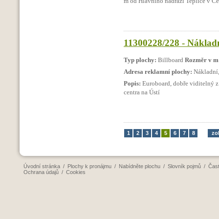
m od Hlavního nádraží Teplice v Č
11300228/228 - Nákladn
Typ plochy:
Billboard
Rozměr v m
Adresa reklamní plochy:
Nákladní,
Popis:
Euroboard, dobře viditelný 
centra na Ústí
1
2
3
4
5
6
7
8
zo
Úvodní stránka
/
Plochy k pronájmu
/
Nabídněte plochu
/
Slovník pojmů
/
Čast
Ochrana údajů
/
Cookies