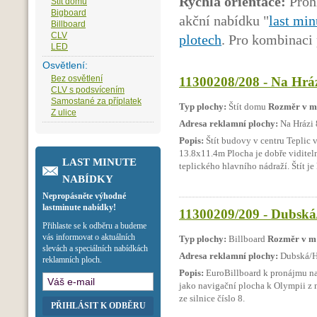
Rychlá orientace:
Prohl
Štít domu
Bigboard
akční nabídku "
last min
Billboard
CLV
plotech
. Pro kombinaci 
LED
Osvětlení:
Bez osvětlení
11300208/208 - Na Hráz
CLV s podsvícením
Samostané za příplatek
Typ plochy:
Štít domu
Rozměr v m
Z ulice
Adresa reklamní plochy:
Na Hrázi 
Popis:
Štít budovy v centru Teplic 
13.8x11.4m Plocha je dobře viditel
LAST MINUTE
teplického hlavního nádraží. Štít je
NABÍDKY
Nepropásněte výhodné
lastminute nabídky!
11300209/209 - Dubská/
Přihlaste se k odběru a budeme
vás informovat o aktuálních
Typ plochy:
Billboard
Rozměr v m
slevách a speciálních nabídkách
Adresa reklamní plochy:
Dubská/Hr
reklamních ploch.
Popis:
EuroBillboard k pronájmu na 
jako navigační plocha k Olympii z 
ze silnice číslo 8.