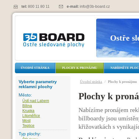
tel:
800 11 80 11
e-mail:
info@3b-board.cz
Ostře s
ÚVODNÍ STRÁNKA
PLOCHY K PRONÁJMU
NABÍDNĚTE PLO
Vyberte parametry
Úvodní stránka
/
Plochy k pronájmu
reklamní plochy
Plochy k pron
Město:
Ústí nad Labem
Bílina
Nabízíme pronájem rekl
Krupka
Litoměřice
billboardy jsou umístěn
Most
křižovatkách s vynikají
Teplice
Typ plochy: