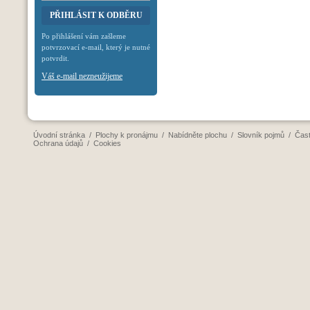
Po přihlášení vám zašleme
potvrzovací e-mail, který je nutné
potvrdit.
Váš e-mail nezneužijeme
Úvodní stránka
/
Plochy k pronájmu
/
Nabídněte plochu
/
Slovník pojmů
/
Čast
Ochrana údajů
/
Cookies