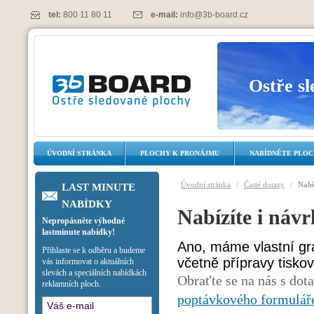
tel:
800 11 80 11
e-mail:
info@3b-board.cz
Ostře s
ÚVODNÍ STRÁNKA
PLOCHY K PRONÁJMU
NABÍDNĚTE PLO
Úvodní stránka
/
Časté dotazy
/
Nabí
LAST MINUTE
NABÍDKY
Nabízíte i návr
Nepropásněte výhodné
lastminute nabídky!
Ano, máme vlastní gr
Přihlaste se k odběru a budeme
včetně přípravy tisko
vás informovat o aktuálních
slevách a speciálních nabídkách
Obraťte se na nás s dot
reklamních ploch.
poptávkového formulář